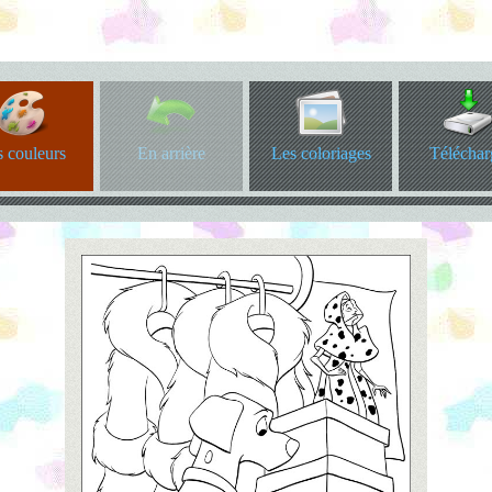
 couleurs
En arrière
Les coloriages
Téléchar