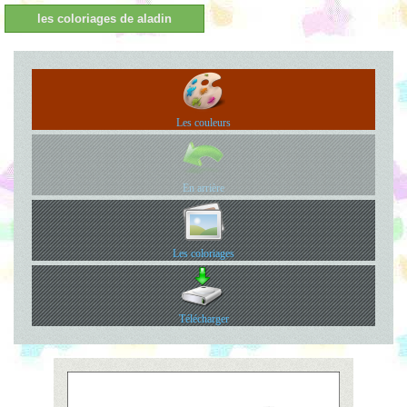
les coloriages de aladin
Les couleurs
En arrière
Les coloriages
Télécharger