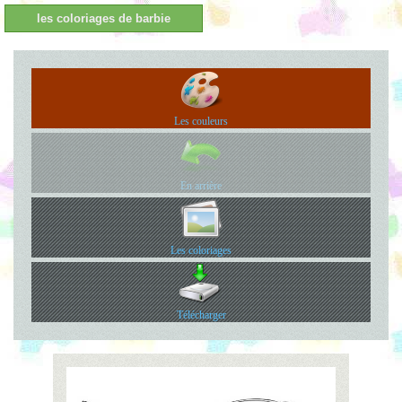
les coloriages de barbie
Les couleurs
En arrière
Les coloriages
Télécharger