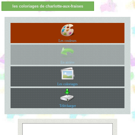
les coloriages de charlotte-aux-fraises
Les couleurs
En arrière
Les coloriages
Télécharger