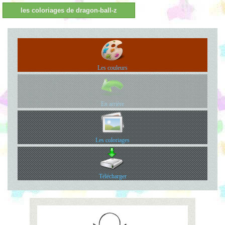
les coloriages de dragon-ball-z
Les couleurs
En arrière
Les coloriages
Télécharger