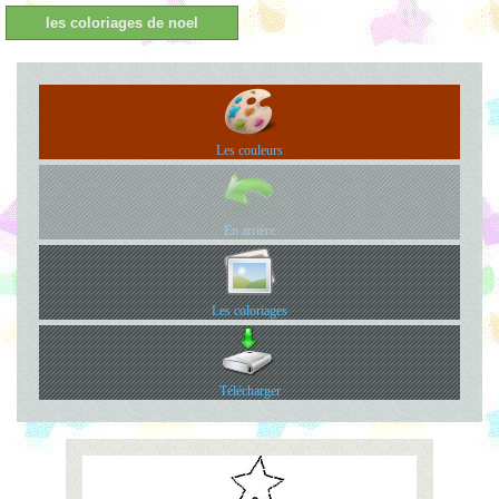
les coloriages de noel
Les couleurs
En arrière
Les coloriages
Télécharger