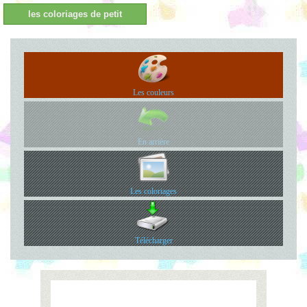
les coloriages de petit
Les couleurs
En arrière
Les coloriages
Télécharger