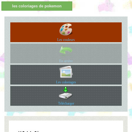
les coloriages de pokemon
Les couleurs
En arrière
Les coloriages
Télécharger