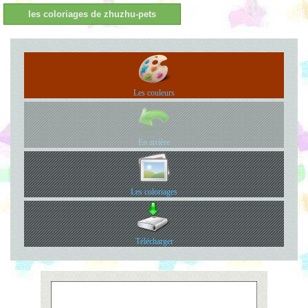
les coloriages de zhuzhu-pets
Les couleurs
En arrière
Les coloriages
Télécharger