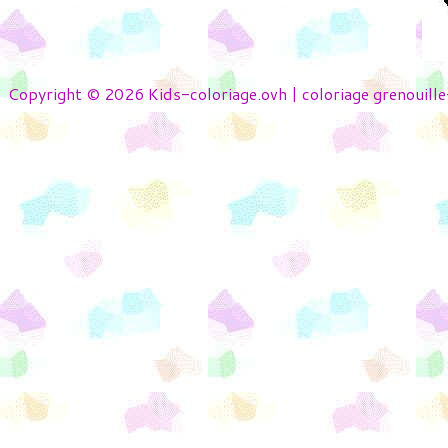
Copyright © 2026 Kids-coloriage.ovh | coloriage grenouill