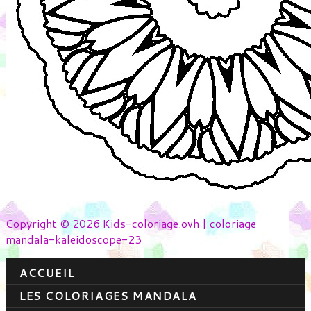
Copyright © 2026 Kids-coloriage.ovh | coloriage
mandala-kaleidoscope-23
ACCUEIL
LES COLORIAGES MANDALA