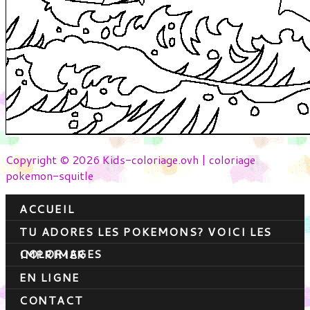
Copyright © 2026 Kids-coloriage.ovh | coloriage
pokemon-squitle
ACCUEIL
TU ADORES LES POKEMONS? VOICI LES
COLORIAGES
IMPRIMER
EN LIGNE
CONTACT