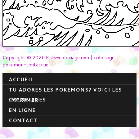
Copyright © 2026 Kids-coloriage.ovh | coloriage
pokemon-tentacruel
ACCUEIL
TU ADORES LES POKEMONS? VOICI LES
COLORIAGES
IMPRIMER
EN LIGNE
CONTACT